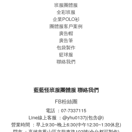
班服團體
服
全彩班服
企業POLO衫
團體服客戶案例
廣告帽
廣告筆
包袋製作
籃球服
聯絡我們
藍藍怪班服團體服 聯絡我們
FB粉絲團
電話 ：07-7337115
Line線上客服 ：@yhu0137j(包含@)
營業時間 ：早上9:30~晚上6:30(中午12:30~1:30休息)
門市 ：高雄市鳳山區文龍東路102號(全台都可製作)