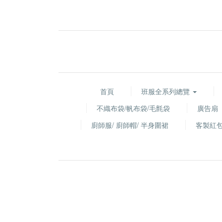
首頁
班服全系列總覽
不織布袋/帆布袋/毛氈袋
廣告扇
廚師服/ 廚師帽/ 半身圍裙
客製紅