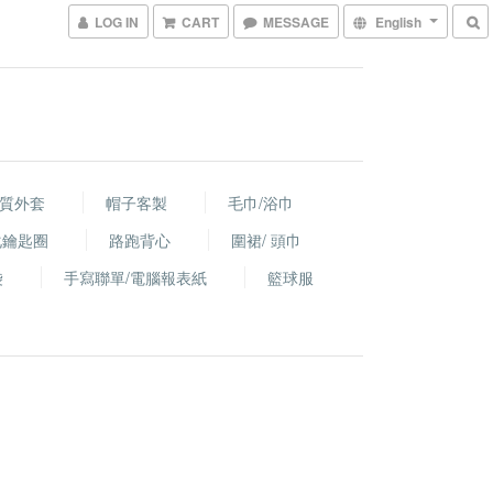
LOG IN
CART
MESSAGE
English
棉質外套
帽子客製
毛巾/浴巾
化鑰匙圈
路跑背心
圍裙/ 頭巾
袋
手寫聯單/電腦報表紙
籃球服