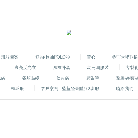
班服圖案
短袖/長袖POLO衫
背心
帽T/大學T/
高亮反光衣
風衣外套
幼兒園服裝
客製
包袋
各類貼紙
信封袋
廣告筆
塑膠袋/藥
棒球服
客戶案例 I 藍藍怪團體服X班服
聯絡我們