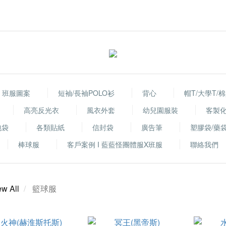
班服圖案
短袖/長袖POLO衫
背心
帽T/大學T/
高亮反光衣
風衣外套
幼兒園服裝
客製
包袋
各類貼紙
信封袋
廣告筆
塑膠袋/藥
棒球服
客戶案例 I 藍藍怪團體服X班服
聯絡我們
ew All
籃球服