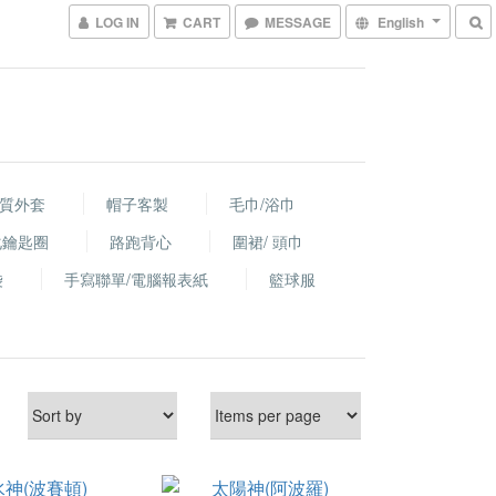
LOG IN
CART
MESSAGE
English
棉質外套
帽子客製
毛巾/浴巾
化鑰匙圈
路跑背心
圍裙/ 頭巾
袋
手寫聯單/電腦報表紙
籃球服