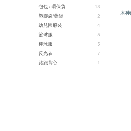
包包 / 環保袋
13
木神
塑膠袋/藥袋
2
幼兒園服裝
4
籃球服
5
棒球服
5
反光衣
7
路跑背心
1