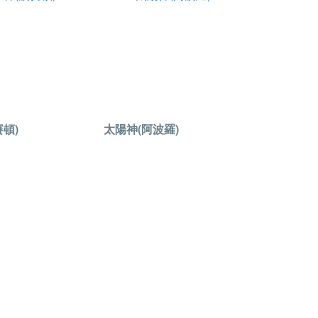
賽頓)
太陽神(阿波羅)