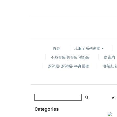
首頁
班服全系列總覽
不織布袋/帆布袋/毛氈袋
廣告扇
廚師服/ 廚師帽/ 半身圍裙
客製紅
Vi
Categories