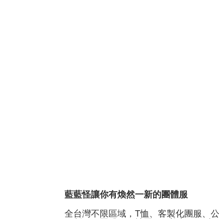
藍藍怪讓你有煥然一新的團體服
全台灣不限區域，T恤、客製化團服、