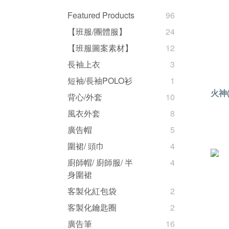
Featured Products
96
【班服/團體服】
24
【班服圖案素材】
12
長袖上衣
3
短袖/長袖POLO衫
1
火神
背心/外套
10
風衣外套
8
廣告帽
5
圍裙/ 頭巾
4
廚師帽/ 廚師服/ 半
4
身圍裙
客製化紅包袋
2
客製化鑰匙圈
2
廣告筆
16