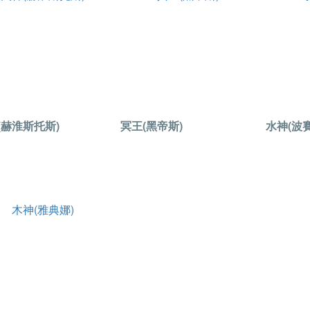
(赫淮斯托斯)
冥王(黑帝斯)
水神(波