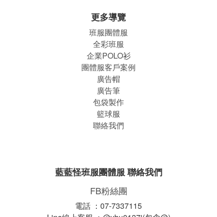
更多導覽
班服團體
服
全彩班服
企業POLO衫
團體服客戶案例
廣告帽
廣告筆
包袋製作
籃球服
聯絡我們
藍藍怪班服團體服 聯絡我們
FB粉絲團
電話 ：07-7337115