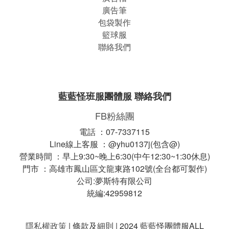
廣告筆
包袋製作
籃球服
聯絡我們
藍藍怪班服團體服 聯絡我們
FB粉絲團
電話 ：07-7337115
Line線上客服 ：@yhu0137j(包含@)
營業時間 ：早上9:30~晚上6:30(中午12:30~1:30休息)
門市 ：高雄市鳳山區文龍東路102號(全台都可製作)
公司:夢斯特有限公司
統編:42959812
隱私權政策
| 條款及細則 | 2024 藍藍怪團體服ALL