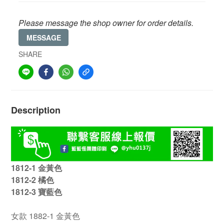
Please message the shop owner for order details.
MESSAGE
SHARE
Description
1812-1 金黃色
1812-2 橘色
1812-3 寶藍色
女款 1882-1 金黃色