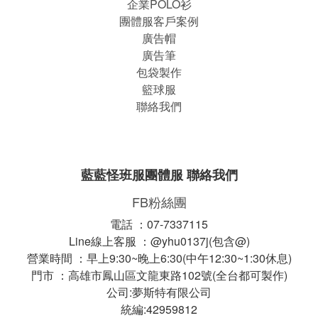
企業POLO衫
團體服客戶案例
廣告帽
廣告筆
包袋製作
籃球服
聯絡我們
藍藍怪班服團體服 聯絡我們
FB粉絲團
電話 ：07-7337115
Line線上客服 ：@yhu0137j(包含@)
營業時間 ：早上9:30~晚上6:30(中午12:30~1:30休息)
門市 ：高雄市鳳山區文龍東路102號(全台都可製作)
公司:夢斯特有限公司
統編:42959812