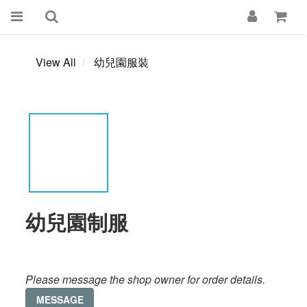
View All
幼兒園服裝
幼兒園制服
Please message the shop owner for order details.
MESSAGE