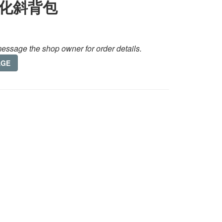
化斜背包
essage the shop owner for order details.
AGE