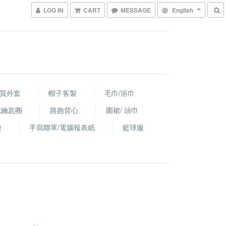
LOG IN
CART
MESSAGE
English
棉質外套
帽子客製
毛巾/浴巾
化鑰匙圈
路跑背心
圍裙/ 頭巾
袋
手寫聯單/電腦報表紙
籃球服