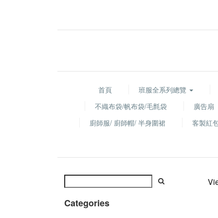
首頁
班服全系列總覽
不織布袋/帆布袋/毛氈袋
廣告扇
廚師服/ 廚師帽/ 半身圍裙
客製紅
Vi
Categories