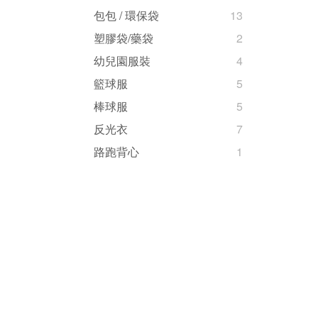
包包 / 環保袋
13
塑膠袋/藥袋
2
幼兒園服裝
4
籃球服
5
棒球服
5
反光衣
7
路跑背心
1