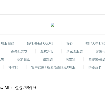
班服圖案
短袖/長袖POLO衫
背心
帽T/大學T/
高亮反光衣
風衣外套
幼兒園服裝
客製
包袋
各類貼紙
信封袋
廣告筆
塑膠袋/藥
棒球服
客戶案例 I 藍藍怪團體服X班服
聯絡我們
ew All
包包 / 環保袋