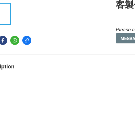
客製
Please m
E
MESS
iption