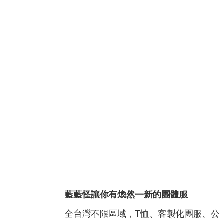
藍藍怪讓你有煥然一新的團體服
全台灣不限區域，T恤、客製化團服、