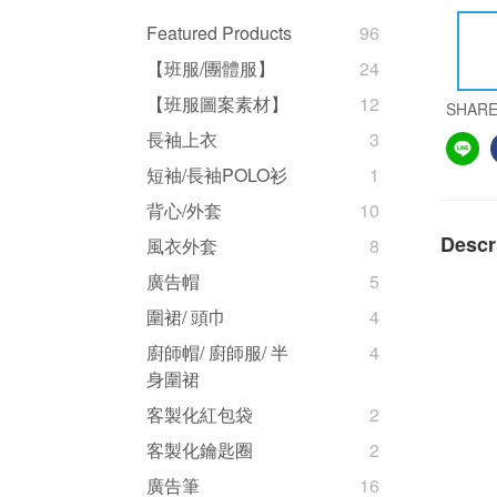
Featured Products
96
【班服/團體服】
24
【班服圖案素材】
12
SHAR
長袖上衣
3
短袖/長袖POLO衫
1
背心/外套
10
Descr
風衣外套
8
廣告帽
5
圍裙/ 頭巾
4
廚師帽/ 廚師服/ 半
4
身圍裙
客製化紅包袋
2
客製化鑰匙圈
2
廣告筆
16