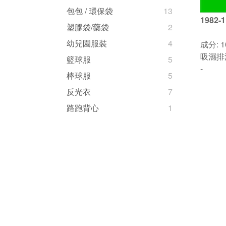
包包 / 環保袋
13
1982-
塑膠袋/藥袋
2
幼兒園服裝
4
成分: 1
吸濕排
籃球服
5
-
棒球服
5
反光衣
7
路跑背心
1