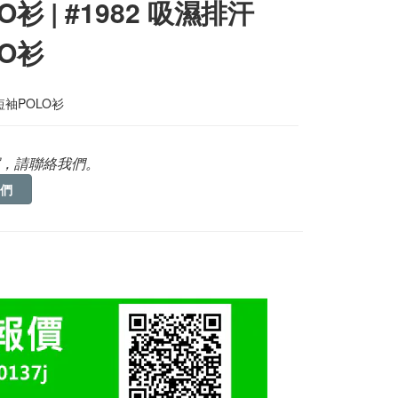
O衫 | #1982 吸濕排汗
LO衫
袖POLO衫
，請聯絡我們。
們