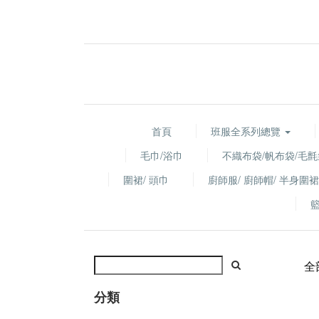
首頁
班服全系列總覽
毛巾/浴巾
不織布袋/帆布袋/毛氈
圍裙/ 頭巾
廚師服/ 廚師帽/ 半身圍裙
全
分類