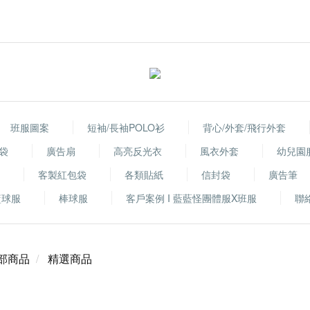
班服圖案
短袖/長袖POLO衫
背心/外套/飛行外套
袋
廣告扇
高亮反光衣
風衣外套
幼兒園
客製紅包袋
各類貼紙
信封袋
廣告筆
籃球服
棒球服
客戶案例 I 藍藍怪團體服X班服
聯
部商品
精選商品