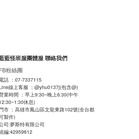
藍藍怪班服團體服 聯絡我們
FB粉絲團
電話 ：07-7337115
Line線上客服 ：@yhu0137j(包含@)
營業時間 ：早上9:30~晚上6:30(中午
12:30~1:30休息)
門市 ：高雄市鳳山區文龍東路102號(全台都
可製作)
公司:夢斯特有限公司
統編:42959812