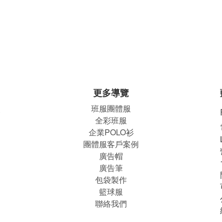
更多導覽
班服團體
服
公
全彩班服
企業POLO衫
團體服客戶案例
廣告帽
廣告筆
包袋製作
籃球服
聯絡我們