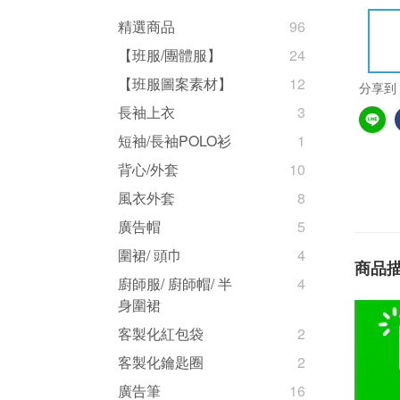
精選商品
96
【班服/團體服】
24
【班服圖案素材】
12
分享到
長袖上衣
3
短袖/長袖POLO衫
1
背心/外套
10
風衣外套
8
廣告帽
5
圍裙/ 頭巾
4
商品
廚師服/ 廚師帽/ 半
4
身圍裙
客製化紅包袋
2
客製化鑰匙圈
2
廣告筆
16