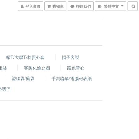
登入會員
購物車
聯絡我們
繁體中文
帽T/大學T/棉質外套
帽子客製
服裝
客製化鑰匙圈
路跑背心
塑膠袋/藥袋
手寫聯單/電腦報表紙
絡我們