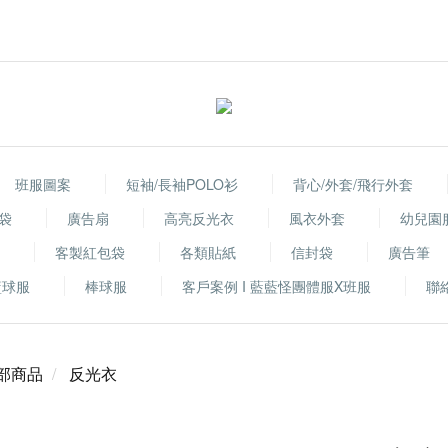
班服圖案
短袖/長袖POLO衫
背心/外套/飛行外套
袋
廣告扇
高亮反光衣
風衣外套
幼兒園
客製紅包袋
各類貼紙
信封袋
廣告筆
籃球服
棒球服
客戶案例 I 藍藍怪團體服X班服
聯
部商品
反光衣