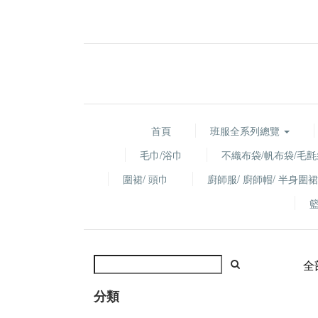
首頁
班服全系列總覽
毛巾/浴巾
不織布袋/帆布袋/毛氈
圍裙/ 頭巾
廚師服/ 廚師帽/ 半身圍裙
全
分類