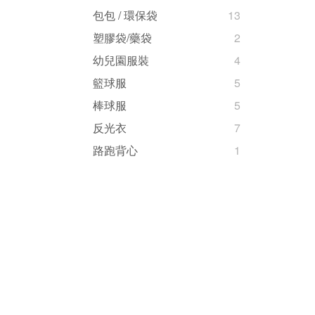
包包 / 環保袋
13
塑膠袋/藥袋
2
幼兒園服裝
4
籃球服
5
棒球服
5
反光衣
7
路跑背心
1