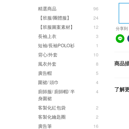
精選商品
96
【班服/團體服】
24
【班服圖案素材】
12
分享到
長袖上衣
3
短袖/長袖POLO衫
1
背心/外套
10
商品
風衣外套
8
廣告帽
5
圍裙/ 頭巾
4
了解
廚師服/ 廚師帽/ 半
4
身圍裙
客製化紅包袋
2
客製化鑰匙圈
2
廣告筆
16