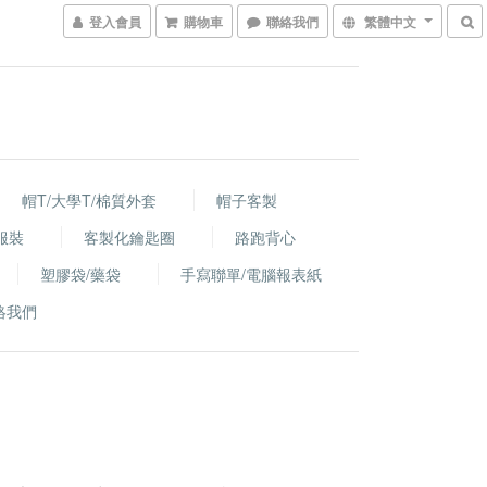
登入會員
購物車
聯絡我們
繁體中文
帽T/大學T/棉質外套
帽子客製
服裝
客製化鑰匙圈
路跑背心
塑膠袋/藥袋
手寫聯單/電腦報表紙
絡我們