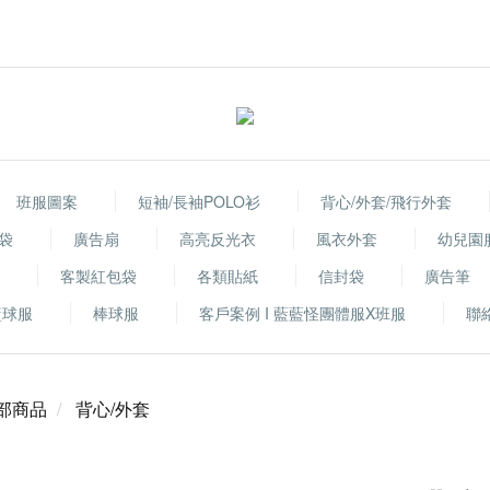
班服圖案
短袖/長袖POLO衫
背心/外套/飛行外套
袋
廣告扇
高亮反光衣
風衣外套
幼兒園
客製紅包袋
各類貼紙
信封袋
廣告筆
籃球服
棒球服
客戶案例 I 藍藍怪團體服X班服
聯
部商品
背心/外套