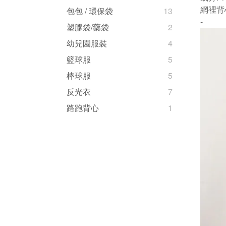
網裡背
包包 / 環保袋
13
-
塑膠袋/藥袋
2
幼兒園服裝
4
籃球服
5
棒球服
5
反光衣
7
路跑背心
1