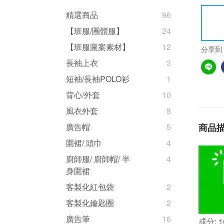
精選商品
96
【班服/團體服】
24
【班服圖案素材】
12
分享到
長袖上衣
3
短袖/長袖POLO衫
1
背心/外套
10
風衣外套
8
商品
廣告帽
5
圍裙/ 頭巾
4
廚師服/ 廚師帽/ 半
4
身圍裙
客製化紅包袋
2
客製化鑰匙圈
2
廣告筆
16
成分: 