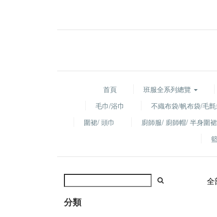
首頁
班服全系列總覽
毛巾/浴巾
不織布袋/帆布袋/毛氈
圍裙/ 頭巾
廚師服/ 廚師帽/ 半身圍裙
全
分類