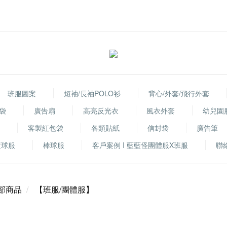
班服圖案
短袖/長袖POLO衫
背心/外套/飛行外套
袋
廣告扇
高亮反光衣
風衣外套
幼兒園
客製紅包袋
各類貼紙
信封袋
廣告筆
籃球服
棒球服
客戶案例 I 藍藍怪團體服X班服
聯
部商品
【班服/團體服】