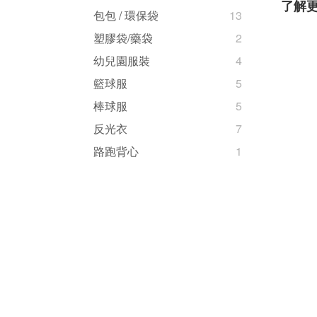
了解
包包 / 環保袋
13
塑膠袋/藥袋
2
幼兒園服裝
4
籃球服
5
棒球服
5
反光衣
7
路跑背心
1