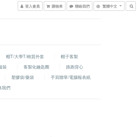
登入會員
購物車
聯絡我們
繁體中文
帽T/大學T/棉質外套
帽子客製
服裝
客製化鑰匙圈
路跑背心
塑膠袋/藥袋
手寫聯單/電腦報表紙
絡我們