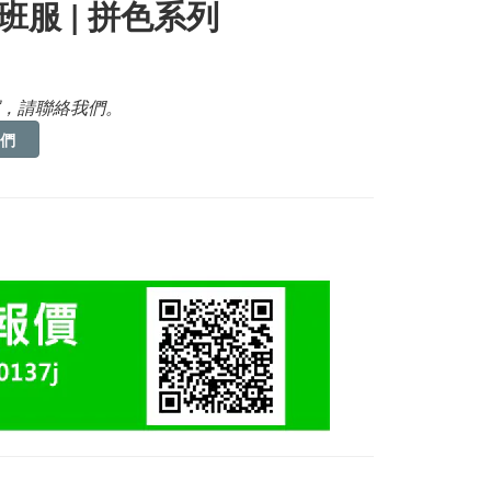
班服 | 拼色系列
，請聯絡我們。
們