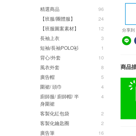
精選商品
96
【班服/團體服】
24
【班服圖案素材】
12
分享到
長袖上衣
3
短袖/長袖POLO衫
1
背心/外套
10
商品
風衣外套
8
廣告帽
5
圍裙/ 頭巾
4
廚師服/ 廚師帽/ 半
4
身圍裙
客製化紅包袋
2
客製化鑰匙圈
2
廣告筆
16