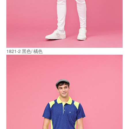
1821-2 黑色/ 橘色