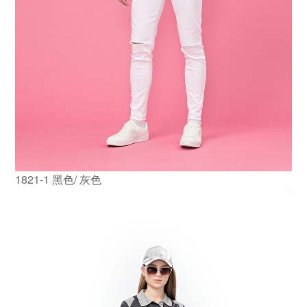
1821-1 黑色/ 灰色