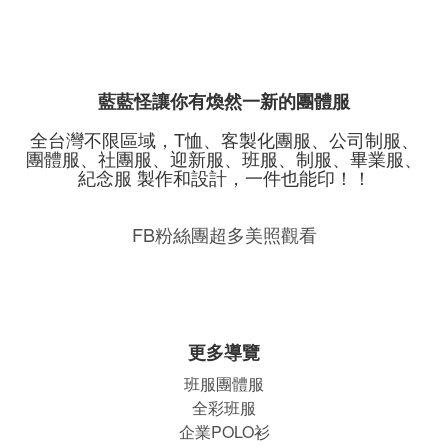
藍藍怪讓你有煥然一新的團體服
全台灣不限區域，T恤、客製化團服、公司制服、
團體服、社團服、迎新服、班服、制服、畢業服、
紀念服 製作和設計，一件也能印！！
FB粉絲團超多美照觀看
更多導覽
班服團體
服
全彩班服
企業POLO衫