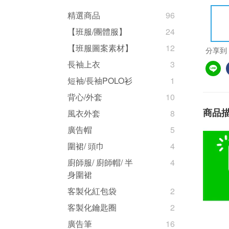
精選商品
96
【班服/團體服】
24
【班服圖案素材】
12
分享到
長袖上衣
3
短袖/長袖POLO衫
1
背心/外套
10
商品
風衣外套
8
廣告帽
5
圍裙/ 頭巾
4
廚師服/ 廚師帽/ 半
4
身圍裙
客製化紅包袋
2
客製化鑰匙圈
2
廣告筆
16