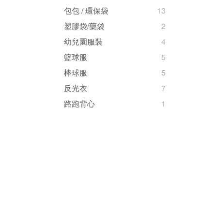
包包 / 環保袋
13
塑膠袋/藥袋
2
幼兒園服裝
4
籃球服
5
棒球服
5
反光衣
7
路跑背心
1