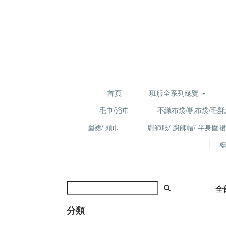
首頁
班服全系列總覽
毛巾/浴巾
不織布袋/帆布袋/毛氈
圍裙/ 頭巾
廚師服/ 廚師帽/ 半身圍裙
全
分類