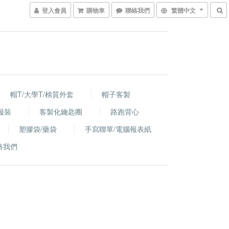
登入會員
購物車
聯絡我們
繁體中文
帽T/大學T/棉質外套
帽子客製
服裝
客製化鑰匙圈
路跑背心
塑膠袋/藥袋
手寫聯單/電腦報表紙
絡我們