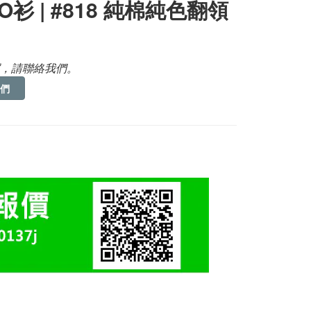
O衫 | #818 純棉純色翻領
，請聯絡我們。
們