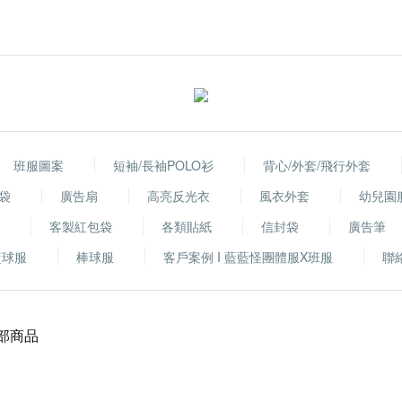
班服圖案
短袖/長袖POLO衫
背心/外套/飛行外套
袋
廣告扇
高亮反光衣
風衣外套
幼兒園
客製紅包袋
各類貼紙
信封袋
廣告筆
籃球服
棒球服
客戶案例 I 藍藍怪團體服X班服
聯
部商品