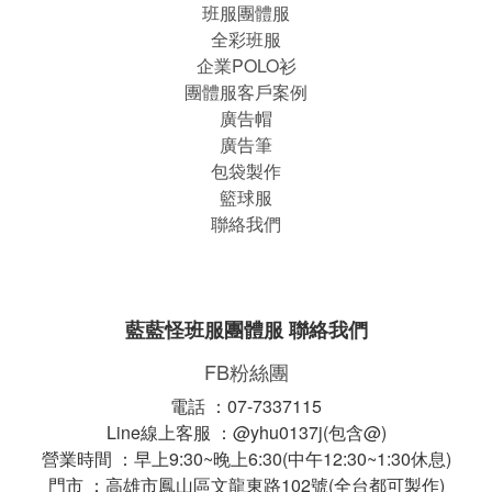
班服團體
服
全彩班服
企業POLO衫
團體服客戶案例
廣告帽
廣告筆
包袋製作
籃球服
聯絡我們
藍藍怪班服團體服 聯絡我們
FB粉絲團
電話 ：07-7337115
Line線上客服 ：@yhu0137j(包含@)
營業時間 ：早上9:30~晚上6:30(中午12:30~1:30休息)
門市 ：高雄市鳳山區文龍東路102號(全台都可製作)