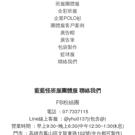
班服團體
服
全彩班服
企業POLO衫
團體服客戶案例
廣告帽
廣告筆
包袋製作
籃球服
聯絡我們
藍藍怪班服團體服 聯絡我們
FB粉絲團
電話 ：07-7337115
Line線上客服 ：@yhu0137j(包含@)
營業時間 ：早上9:30~晚上6:30(中午12:30~1:30休息)
門市 ：高雄市鳳山區文龍東路102號(全台都可製作)