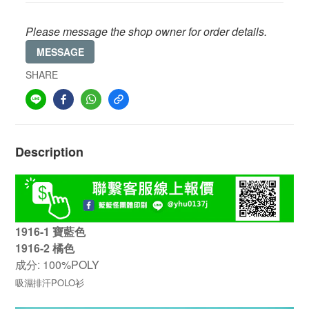
Please message the shop owner for order details.
MESSAGE
SHARE
Description
1916-1 寶藍色
1916-2 橘色
: 100%POLY
成分
吸濕排汗POLO衫