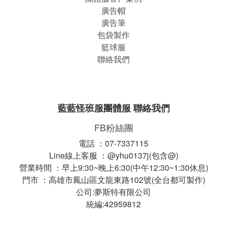
廣告帽
廣告筆
包袋製作
籃球服
聯絡我們
藍藍怪班服團體服 聯絡我們
FB粉絲團
電話 ：07-7337115
Line線上客服 ：@yhu0137j(包含@)
營業時間 ：早上9:30~晚上6:30(中午12:30~1:30休息)
門市 ：高雄市鳳山區文龍東路102號(全台都可製作)
公司:夢斯特有限公司
統編:42959812