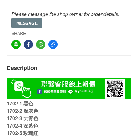
Please message the shop owner for order details.
MESSAGE
SHARE
Description
1702-1 黑色
1702
-2 深灰色
1702
-3 丈青色
1702
-4 深藍色
1702
-5 玫瑰紅