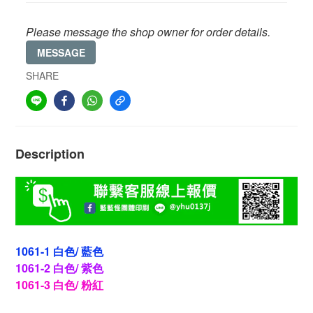
Please message the shop owner for order details.
MESSAGE
SHARE
Description
1061-1 白色/ 藍色
1061-2 白色/ 紫色
1061-3 白色/ 粉紅