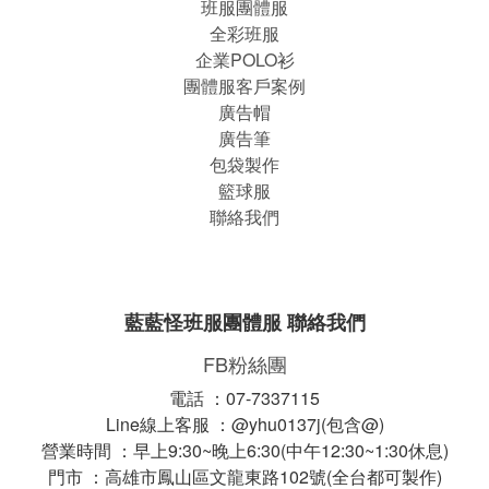
班服團體
服
全彩班服
企業POLO衫
團體服客戶案例
廣告帽
廣告筆
包袋製作
籃球服
聯絡我們
藍藍怪班服團體服 聯絡我們
FB粉絲團
電話 ：07-7337115
Line線上客服 ：@yhu0137j(包含@)
營業時間 ：早上9:30~晚上6:30(中午12:30~1:30休息)
門市 ：高雄市鳳山區文龍東路102號(全台都可製作)