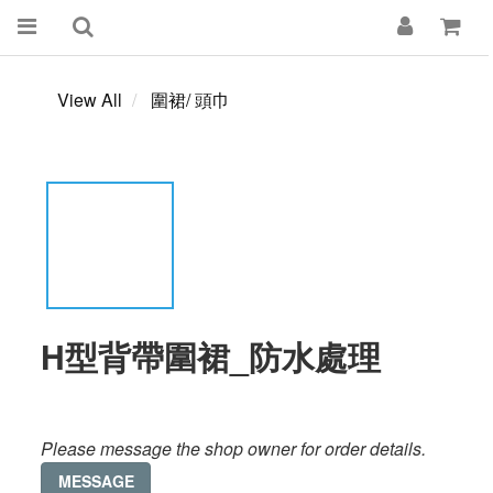
View All
圍裙/ 頭巾
H型背帶圍裙_防水處理
Please message the shop owner for order details.
MESSAGE