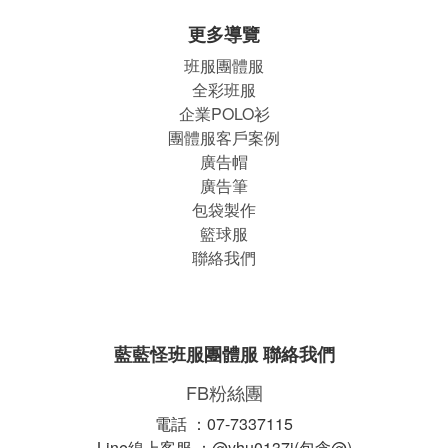
更多導覽
班服團體
服
全彩班服
企業POLO衫
團體服客戶案例
廣告帽
廣告筆
包袋製作
籃球服
聯絡我們
藍藍怪班服團體服 聯絡我們
FB粉絲團
電話 ：07-7337115
Line線上客服 ：@yhu0137j(包含@)