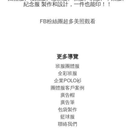
紀念服 製作和設計，一件也能印！！
FB粉絲團超多美照觀看
更多導覽
班服團體
服
全彩班服
企業POLO衫
團體服客戶案例
廣告帽
廣告筆
包袋製作
籃球服
聯絡我們