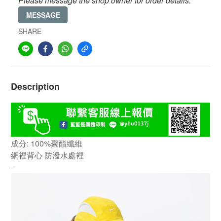
Please message the shop owner for order details.
MESSAGE
SHARE
Description
成分: 100%聚酯纖維
網裡背心 防潑水處裡
-