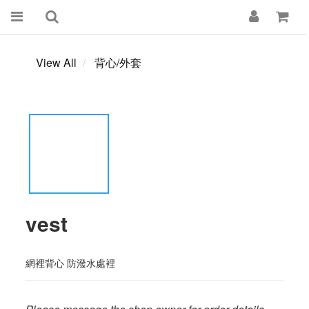
View All
背心/外套
vest
網裡背心 防潑水處裡