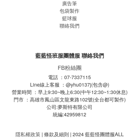
廣告筆
包袋製作
籃球服
聯絡我們
藍藍怪班服團體服 聯絡我們
FB粉絲團
電話 ：07-7337115
Line線上客服 ：@yhu0137j(包含@)
營業時間 ：早上9:30~晚上6:30(中午12:30~1:30休息)
門市 ：高雄市鳳山區文龍東路102號(全台都可製作)
公司:夢斯特有限公司
統編:42959812
隱私權政策
| 條款及細則 | 2024 藍藍怪團體服ALL