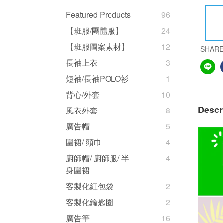
Featured Products
96
【班服/團體服】
24
【班服圖案素材】
12
SHAR
長袖上衣
3
短袖/長袖POLO衫
1
背心/外套
10
Descr
風衣外套
8
廣告帽
5
圍裙/ 頭巾
4
廚師帽/ 廚師服/ 半
4
身圍裙
客製化紅包袋
2
客製化鑰匙圈
2
廣告筆
16