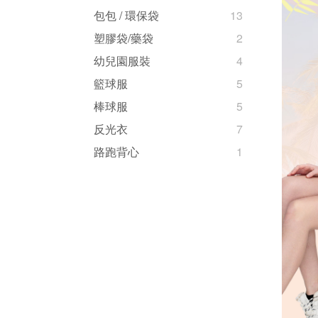
包包 / 環保袋
13
塑膠袋/藥袋
2
幼兒園服裝
4
籃球服
5
棒球服
5
反光衣
7
路跑背心
1