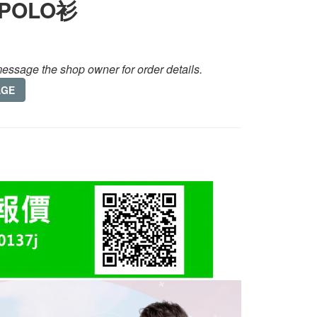
POLO衫
essage the shop owner for order details.
AGE