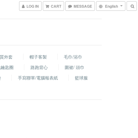
LOG IN
CART
MESSAGE
English
棉質外套
帽子客製
毛巾/浴巾
化鑰匙圈
路跑背心
圍裙/ 頭巾
袋
手寫聯單/電腦報表紙
籃球服