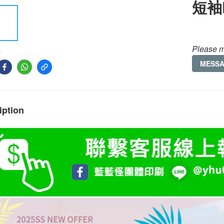
短袖
Please m
E
MESS
iption