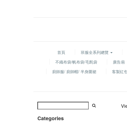
首頁
班服全系列總覽
不織布袋/帆布袋/毛氈袋
廣告扇
廚師服/ 廚師帽/ 半身圍裙
客製紅
Vi
Categories