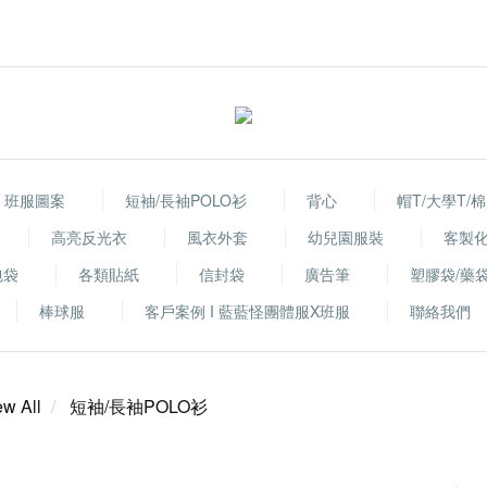
班服圖案
短袖/長袖POLO衫
背心
帽T/大學T/
高亮反光衣
風衣外套
幼兒園服裝
客製
包袋
各類貼紙
信封袋
廣告筆
塑膠袋/藥
棒球服
客戶案例 I 藍藍怪團體服X班服
聯絡我們
ew All
短袖/長袖POLO衫