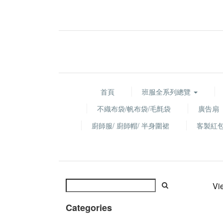
首頁
班服全系列總覽
不織布袋/帆布袋/毛氈袋
廣告扇
廚師服/ 廚師帽/ 半身圍裙
客製紅
Vi
Categories