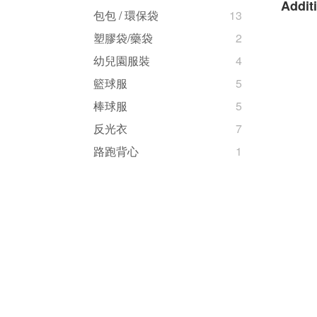
Additi
包包 / 環保袋
13
塑膠袋/藥袋
2
幼兒園服裝
4
籃球服
5
棒球服
5
反光衣
7
路跑背心
1