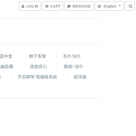
LOG IN
CART
MESSAGE
English
棉質外套
帽子客製
毛巾/浴巾
化鑰匙圈
路跑背心
圍裙/ 頭巾
袋
手寫聯單/電腦報表紙
籃球服