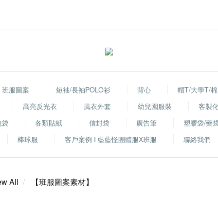
班服圖案
短袖/長袖POLO衫
背心
帽T/大學T/
高亮反光衣
風衣外套
幼兒園服裝
客製
包袋
各類貼紙
信封袋
廣告筆
塑膠袋/藥
棒球服
客戶案例 I 藍藍怪團體服X班服
聯絡我們
ew All
【班服圖案素材】