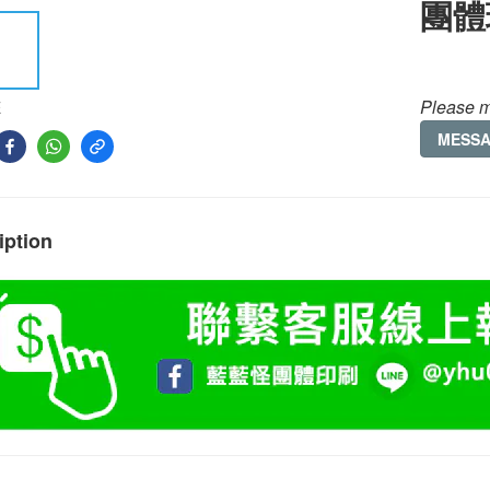
團體
Please m
E
MESS
iption