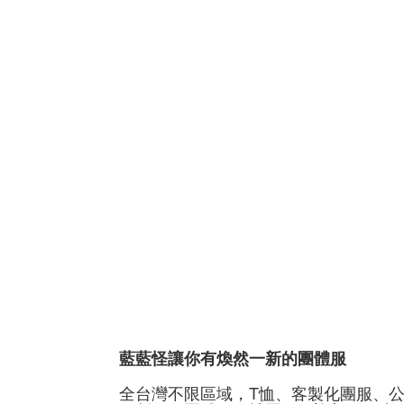
藍藍怪讓你有煥然一新的團體服
全台灣不限區域，T恤、客製化團服、