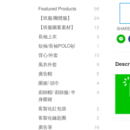
Featured Products
96
【班服/團體服】
24
【班服圖案素材】
12
SHAR
長袖上衣
3
短袖/長袖POLO衫
1
背心/外套
10
Descr
風衣外套
8
廣告帽
5
圍裙/ 頭巾
4
廚師帽/ 廚師服/ 半
4
身圍裙
客製化紅包袋
2
客製化鑰匙圈
2
廣告筆
16